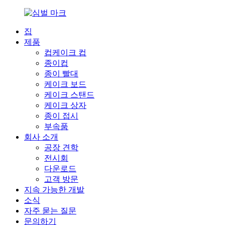
집
제품
컵케이크 컵
종이컵
종이 빨대
케이크 보드
케이크 스탠드
케이크 상자
종이 접시
부속품
회사 소개
공장 견학
전시회
다운로드
고객 방문
지속 가능한 개발
소식
자주 묻는 질문
문의하기