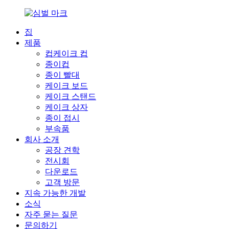
집
제품
컵케이크 컵
종이컵
종이 빨대
케이크 보드
케이크 스탠드
케이크 상자
종이 접시
부속품
회사 소개
공장 견학
전시회
다운로드
고객 방문
지속 가능한 개발
소식
자주 묻는 질문
문의하기