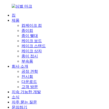
집
제품
컵케이크 컵
종이컵
종이 빨대
케이크 보드
케이크 스탠드
케이크 상자
종이 접시
부속품
회사 소개
공장 견학
전시회
다운로드
고객 방문
지속 가능한 개발
소식
자주 묻는 질문
문의하기