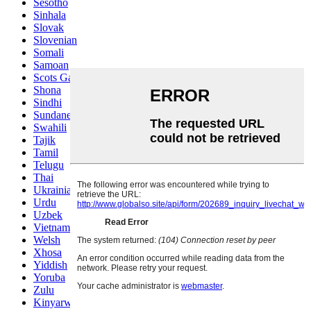
Sesotho
Sinhala
Slovak
Slovenian
Somali
Samoan
Scots Gaelic
Shona
Sindhi
Sundanese
Swahili
Tajik
Tamil
Telugu
Thai
Ukrainian
Urdu
Uzbek
Vietnamese
Welsh
Xhosa
Yiddish
Yoruba
Zulu
Kinyarwanda