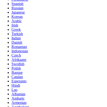
Spanish
Russian
Japanese
Korean
Arabic
Irish
Greek
Turkish
Italian
Danish
Romanian
Indonesian
Czech
Afrikaans
Swedish
Polish
Basque
Catalan
Esperanto
Hindi
Lao
Albanian
Amharic
Armenian
Azerbaijani