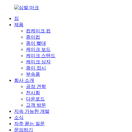
집
제품
컵케이크 컵
종이컵
종이 빨대
케이크 보드
케이크 스탠드
케이크 상자
종이 접시
부속품
회사 소개
공장 견학
전시회
다운로드
고객 방문
지속 가능한 개발
소식
자주 묻는 질문
문의하기